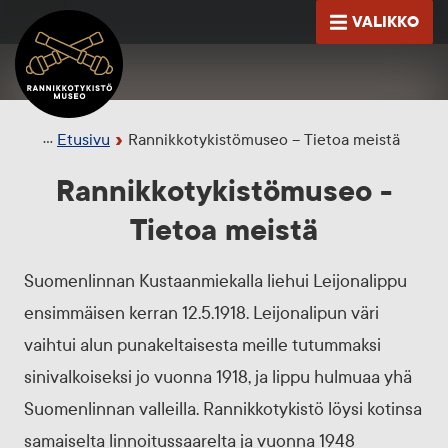
Siirry sisältöön
VALIKKO
Etusivu
AVAA
Etusivu
Rannikkotykistömuseo – Tietoa meistä
Rannikkotykistömuseo -
Tietoa meistä
Suomenlinnan Kustaanmiekalla liehui Leijonalippu
ensimmäisen kerran 12.5.1918. Leijonalipun väri
vaihtui alun punakeltaisesta meille tutummaksi
sinivalkoiseksi jo vuonna 1918, ja lippu hulmuaa yhä
Suomenlinnan valleilla. Rannikkotykistö löysi kotinsa
samaiselta linnoitussaarelta ja vuonna 1948