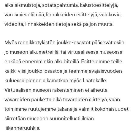
aikalaismuistoja, sotatapahtumia, kalustoesittelyjä,
varusmieselämää, linnakkeiden esittelyjä, valokuvia,
videoita, linnakkeiden tietoja sekä paljon muuta.
Myös rannikkotykistön joukko-osastot pääsevät esiin
jo museon alkumetreillä, tai virtuaalisessa museossa
ehkäpä ennemminkin alkubiteillä. Esittelemme teille
kaikki viisi joukko-osastoa ja teemme avajaisvuoden
kuluessa pienen aikamatkan myös Laatokalle.
Virtuaalisen museon rakentaminen ei aiheuta
vasaroiden pauketta eikä tavaroiden siirtelyä, vaan
toimimme ruutujemme takana ja valmiit kokonaisuudet
siirretään museoon suunnitellusti ilman
liikenneruuhkia.