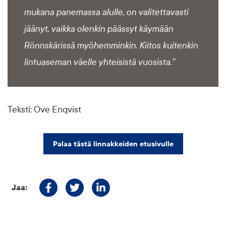
mukana panemassa alulle, on valitettavasti
jäänyt, vaikka olenkin päässyt käymään
Rönnskärissä myöhemminkin. Kiitos kuitenkin
lintuaseman väelle yhteisistä vuosista.”
Teksti: Ove Enqvist
Palaa tästä linnakkeiden etusivulle
Jaa:
Jaa Facebookissa
Jaa Twitterissä
Jaa Linkedinissä