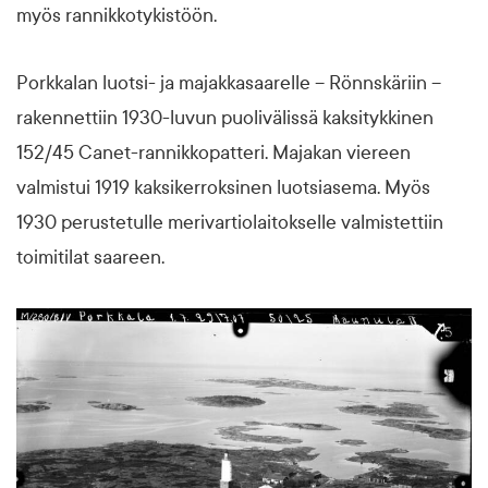
myös rannikkotykistöön.
Porkkalan luotsi- ja majakkasaarelle – Rönnskäriin –
rakennettiin 1930-luvun puolivälissä kaksitykkinen
152/45 Canet-rannikkopatteri. Majakan viereen
valmistui 1919 kaksiker­rok­sinen luotsiasema. Myös
1930 perustetulle merivartiolaitokselle valmistettiin
toimitilat saareen.