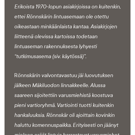
Erikoista 1970-lopun asiakirjoissa on kuitenkin,
ettei Rönnskärin lintuasemaan ole otettu
oikeastaan minkäänlaista kantaa. Asiakirjojen
liitteenä olevissa kartoissa todetaan
lintuaseman rakennuksesta lyhyesti
“tutkimusasema (siv. käytössä)”.
önnskärin valvontavastuu jäi luovutuksen
R
jälkeen Mäkiluodon linnakkeelle. Alussa
saareen sijoitettiin varusmiehistä koostuva
pieni vartioryhmä. Vartiointi tuotti kuitenkin
hankaluuksia. Rönnskär oli ajoittain kovinkin
haluttu komennuspaikka. Erityisesti on jäänyt