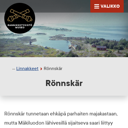
Siirry sisältöön
VALIKKO
Etusivu
AVAA
Linnakkeet
Rönnskär
Rönnskär
Rönnskär tunnetaan ehkäpä parhaiten majakastaan,
mutta Mäkiluodon lähivesillä sijaitseva saari liittyy