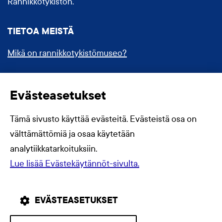
Rannikkotykistön.
TIETOA MEISTÄ
Mikä on rannikkotykistömuseo?
Forum Marinum
Evästeasetukset
Evästekäytännöt
Tämä sivusto käyttää evästeitä. Evästeistä osa on
välttämättömiä ja osaa käytetään
analytiikkatarkoituksiin.
Lue lisää Evästekäytännöt-sivulta.
EVÄSTEASETUKSET