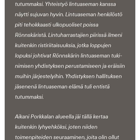
tutummaksi. Yhteistyö lintuaseman kanssa
näytti sujuvan hyvin. Lintuaseman henkilöstö
piti tehokkaasti ulkopuoliset poissa
Rönnskäristä. Lintuharrastajien piirissä ilmeni
kuitenkin ristiriitaisuuksia, jotka loppujen
lopuksi johtivat Rönnskärin lintuaseman tuki-
nimisen yhdistyksen perustamiseen ja eräisiin
muihin järjestelyihin. Yhdistyksen hallituksen
jäsenenä lintuaseman elämä tuli entistä
tutummaksi.
Aikani Porkkalan alueella jäi tällä kertaa
kuitenkin lyhyehköksi, joten niiden
toimenpiteiden seuraaminen, joita olin ollut