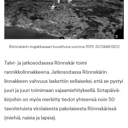
Rönnskärin majakkasaari kuvattuna vuonna 1929. SOTAMUSEO
Talvi- ja jatkosodasssa Rönnskär toimi
rannikkolinnakkeena. Jatkosodassa Rönnskärin
linnakkeen vahvuus laskettiin sellaiseksi, että se pys­tyi
juuri ja juuri toimimaan vajaamiehityksellä. Sota­päivä­
kirjoihin on myös merkitty tiedot yhteensä noin 50
tavoitetuista virolaisesta pakolaisesta Rönnskärissä
(miehiä, naisia ja lapsia).