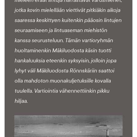
mieleen eräät lintuja harrastavat varusmiehet,
jotka kovin mielellään viettivät pitkiäkin aikoja
saaressa keskittyen kuitenkin pääosin lintujen
seuraamiseen ja lintuaseman miehistön
kanssa seurusteluun. Tämän vartioryhmän
huoltaminenkin Mäkiluodosta käsin tuotti
hankaluuksia eteenkin syksyisin, jolloin jopa
lyhyt väli Mäkiluodosta Rönnskäriin saattoi
olla mahdoton muonakuljetuksille kovalla
tuulella. Vartiointia vähennettiinkin pikku
hiljaa.