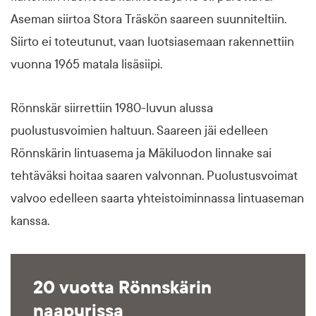
Aseman siirtoa Stora Träskön saareen suunniteltiin.
Siirto ei toteutunut, vaan luotsiasemaan rakennettiin
vuonna 1965 matala lisäsiipi.
Rönnskär siirrettiin 1980-luvun alussa
puolustusvoimien haltuun. Saareen jäi edelleen
Rönnskärin lintuasema ja Mäkiluodon linnake sai
tehtäväksi hoitaa saaren valvonnan. Puolustusvoimat
valvoo edelleen saarta yhteistoiminnassa lintuaseman
kanssa.
20 vuotta Rönnskärin
naapurissa