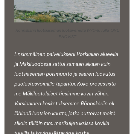
Rönnskärin luotsiaseman luotsiveneitä 1970-luvulla. OVE
ENQVIST
Ensimmäinen palvelukseni Porkkalan alueella
ja Mäkiluodossa sattui samaan aikaan kuin
luotsiaseman poismuutto ja saaren luovutus
puolustusvoimille tapahtui. Koko prosessista
me Mäkiluotolaiset tiesimme kovin vähän.
Varsinainen kosketuksemme Rönnskäriin oli
lähinnä luotsien kautta, jotka auttoivat meitä
silloin tällöin mm. merikuljetuksissa kovilla
tuulilla ja kovina jäätalvina, koska