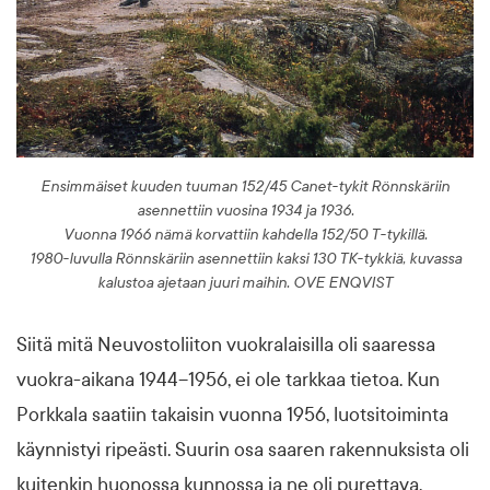
Ensimmäiset kuuden tuuman 152/45 Canet-tykit Rönnskäriin
asennettiin vuosina 1934 ja 1936.
Vuonna 1966 nämä korvattiin kahdella 152/50 T-tykillä.
1980-luvulla Rönnskäriin asennettiin kaksi 130 TK-tykkiä, kuvassa
kalustoa ajetaan juuri maihin. OVE ENQVIST
Siitä mitä Neuvostoliiton vuokralaisilla oli saaressa
vuokra-aikana 1944–1956, ei ole tarkkaa tietoa. Kun
Porkkala saatiin takaisin vuonna 1956, luotsitoiminta
käynnistyi ripeästi. Suurin osa saaren rakennuksista oli
kuitenkin huonossa kunnossa ja ne oli purettava.