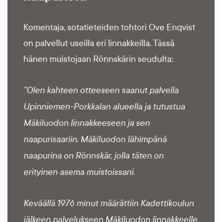
Komentaja, sotatieteiden tohtori Ove Enqvist
on palvellut useilla eri linnakkeilla. Tässä
hänen muistojaan Rönnskärin seudulta:
”Olen kahteen otteeseen saanut palvella
Upinniemen-Porkkalan alueella ja tutustua
Mäkiluodon linnakkeeseen ja sen
naapurisaariin. Mäkiluodon lähimpänä
naapurina on Rönnskär, jolla täten on
erityinen asema muistoissani.
Keväällä 1976 minut määrättiin Kadettikoulun
jälkeen palvelukseen Mäkiluodon linnakkeelle.