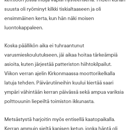
suusta oli ryöminyt kilkki tiskialtaaseen ja oli
ensimmäinen kerta, kun hän näki moisen
luontokappaleen.
Koska päällikön aika ei tuhraantunut
varusmieskoulutukseen, jäi aikaa hoitaa tärkeämpiä
asioita, kuten järjestää patteriston hiihtokilpailut.
Viikon verran ajelin Kirkonmaassa moottorikelkalla
latuja tehden. Päivärutiineihin kuului kiertää saari
ympäri vähintään kerran päivässä sekä ampua variksia
polttouunin liepeiltä toimiston ikkunasta.
Metsästystä harjoitin myös entisellä kaatopaikalla.
Kerran ammuin sieltä kapisen ketun, jonka häntä oli