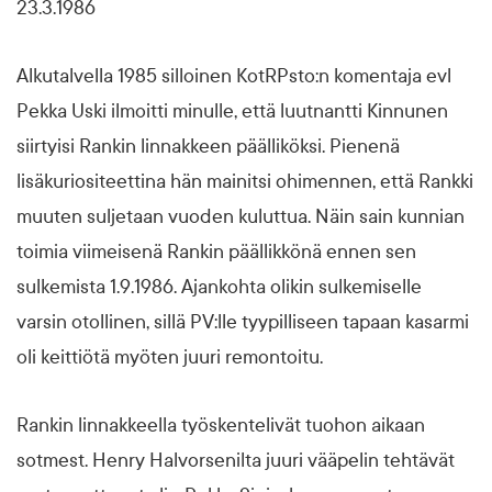
23.3.1986
Alkutalvella 1985 silloinen KotRPsto:n komentaja evl
Pekka Uski ilmoitti minulle, että luutnantti Kinnunen
siirtyisi Rankin linnakkeen päälliköksi. Pienenä
lisäkuriositeettina hän mainitsi ohimennen, että Rankki
muuten suljetaan vuoden kuluttua. Näin sain kunnian
toimia viimeisenä Rankin päällikkönä ennen sen
sulkemista 1.9.1986. Ajankohta olikin sulkemiselle
varsin otollinen, sillä PV:lle tyypilliseen tapaan kasarmi
oli keittiötä myöten juuri remontoitu.
Rankin linnakkeella työskentelivät tuohon aikaan
sotmest. Henry Halvorsenilta juuri vääpelin tehtävät