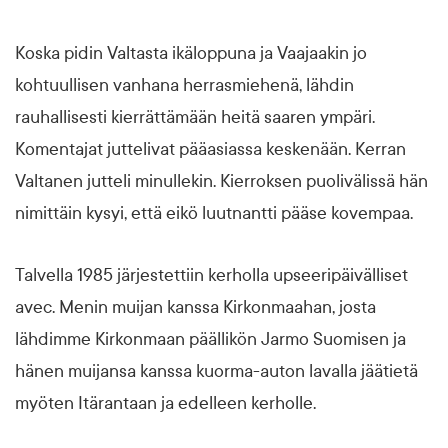
Koska pidin Valtasta ikäloppuna ja Vaajaakin jo
kohtuullisen vanhana herrasmiehenä, lähdin
rauhallisesti kierrättämään heitä saaren ympäri.
Komentajat juttelivat pääasiassa keskenään. Kerran
Valtanen jutteli minullekin. Kierroksen puolivälissä hän
nimittäin kysyi, että eikö luutnantti pääse kovempaa.
Talvella 1985 järjestettiin kerholla upseeripäivälliset
avec. Menin muijan kanssa Kirkonmaahan, josta
lähdimme Kirkonmaan päällikön Jarmo Suomisen ja
hänen muijansa kanssa kuorma-auton lavalla jäätietä
myöten Itärantaan ja edelleen kerholle.