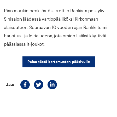
Pian muukin henkilöstö siirrettiin Rankista pois yliv.
Sinisalon jäädessä vartiopäälliköksi Kirkonmaan
alaisuuteen. Seuraavan 10 vuoden ajan Rankki toimi
harjoitus- ja leirialueena, jota omien Iisäksi käyttivät
pääasiassa it-joukot.
Palaa tästä kertomusten pääsivulle
Jaa:
Jaa Facebookissa
Jaa Twitterissä
Jaa Linkedinissä