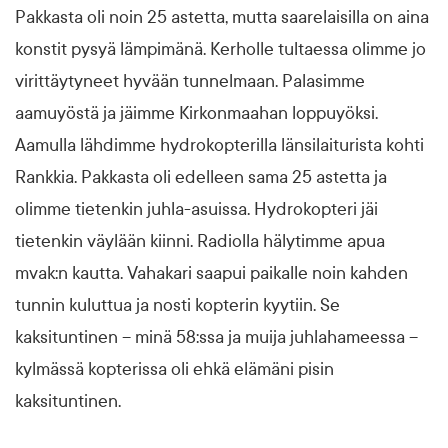
Pakkasta oli noin 25 astetta, mutta saarelaisilla on aina
konstit pysyä lämpimänä. Kerholle tultaessa olimme jo
virittäytyneet hyvään tunnelmaan. Palasimme
aamuyöstä ja jäimme Kirkonmaahan loppuyöksi.
Aamulla lähdimme hydrokopterilla länsilaiturista kohti
Rankkia. Pakkasta oli edelleen sama 25 astetta ja
olimme tietenkin juhla-asuissa. Hydrokopteri jäi
tietenkin väylään kiinni. Radiolla hälytimme apua
mvak:n kautta. Vahakari saapui paikalle noin kahden
tunnin kuluttua ja nosti kopterin kyytiin. Se
kaksituntinen – minä 58:ssa ja muija juhlahameessa –
kylmässä kopterissa oli ehkä elämäni pisin
kaksituntinen.