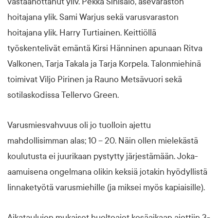
vastaanottanut yliv. Pekka Sinisalo, asevaraston
hoitajana ylik. Sami Warjus sekä varusvaraston
hoitajana ylik. Harry Turtiainen. Keittiöllä
työskentelivät emäntä Kirsi Hänninen apunaan Ritva
Valkonen, Tarja Takala ja Tarja Korpela. Talonmiehinä
toimivat Viljo Pirinen ja Rauno Metsävuori sekä
sotilaskodissa Tellervo Green.
Varusmiesvahvuus oli jo tuolloin ajettu
mahdollisimman alas; 10 – 20. Näin ollen mielekästä
koulutusta ei juurikaan pystytty järjestämään. Joka-
aamuisena ongelmana olikin keksiä jotakin hyödyllistä
linnaketyötä varusmiehille (ja miksei myös kapiaisille).
Aikataulujen mukaiset huoltoajot kesäaikaan ajettiin 3-