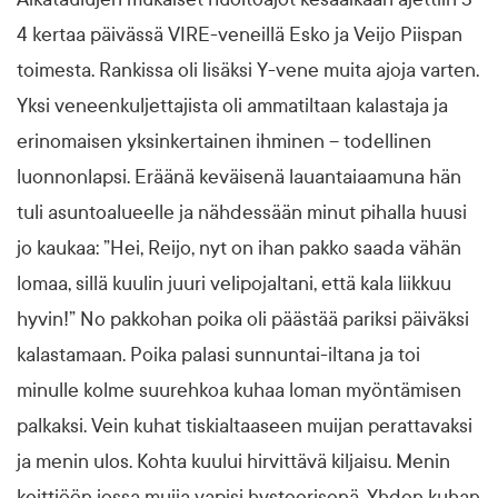
4 kertaa päivässä VIRE-veneillä Esko ja Veijo Piispan
toimesta. Rankissa oli lisäksi Y-vene muita ajoja varten.
Yksi veneenkuljettajista oli ammatiltaan kalastaja ja
erinomaisen yksinkertainen ihminen – todellinen
luonnonlapsi. Eräänä keväisenä lauantaiaamuna hän
tuli asuntoalueelle ja nähdessään minut pihalla huusi
jo kaukaa: ”Hei, Reijo, nyt on ihan pakko saada vähän
lomaa, sillä kuulin juuri velipojaltani, että kala liikkuu
hyvin!” No pakkohan poika oli päästää pariksi päiväksi
kalastamaan. Poika palasi sunnuntai-iltana ja toi
minulle kolme suurehkoa kuhaa loman myöntämisen
palkaksi. Vein kuhat tiskialtaaseen muijan perattavaksi
ja menin ulos. Kohta kuului hirvittävä kiljaisu. Menin
keittiöön jossa muija vapisi hysteerisenä. Yhden kuhan