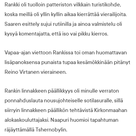
Rankki oli tuolloin patteriston vilkkain turistikohde,
koska meillä oli yllin kyllin aikaa kierrättää vierailijoita.
Saaren esittely sujui rutiinilla ja ainoa valmistelu oli
kysyä komentajatta, että iso vai pikku kierros.
Vapaa-ajan viettoon Rankissa toi oman huomattavan
lisäpanoksensa punaista tupaa kesämökkinään pitänyt
Reino Virtanen vieraineen.
Rankin linnakkeen päällikkyys oli minulle verraton
ponnahduslauta nousujohteiselle sotilasuralle, sillä
siirryin linnakkeen päällikön tehtävistä Kirkonmaahan
alokaskouluttajaksi. Naapuri huomioi tapahtuman
räjäyttämällä Tshernobylin.