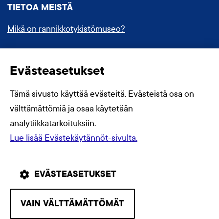
TIETOA MEISTÄ
Mikä on rannikkotykistömuseo?
Forum Marinum
Evästeasetukset
Evästekäytännöt
Tämä sivusto käyttää evästeitä. Evästeistä osa on
välttämättömiä ja osaa käytetään
analytiikkatarkoituksiin.
Lue lisää Evästekäytännöt-sivulta.
EVÄSTEASETUKSET
VAIN VÄLTTÄMÄTTÖMÄT
Sosiaalinen media: facebook
Sosiaalinen media: insta