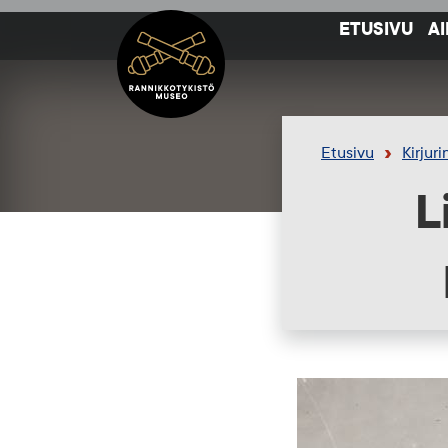
Siirry sisältöön
Etusivu
ETUSIVU
A
Etusivu
Kirjur
L