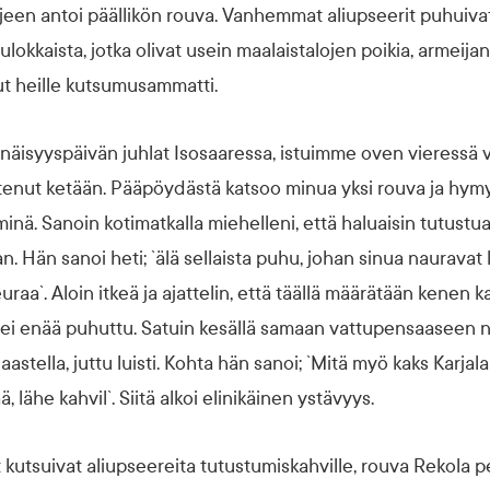
een antoi päällikön rouva. Vanhemmat aliupseerit puhuiva
ulokkaista, jotka olivat usein maalaistalojen poikia, armeija
ut heille kutsumusammatti.
senäisyyspäivän juhlat Isosaaressa, istuimme oven vieressä v
untenut ketään. Pääpöydästä katsoo minua yksi rouva ja hymy
inä. Sanoin kotimatkalla miehelleni, että haluaisin tutustua
 Hän sanoi heti; `älä sellaista puhu, johan sinua nauravat ka
raa`. Aloin itkeä ja ajattelin, että täällä määrätään kenen 
a ei enää puhuttu. Satuin kesällä samaan vattupensaaseen
astella, juttu luisti. Kohta hän sanoi; `Mitä myö kaks Karjala
ää, lähe kahvil`. Siitä alkoi elinikäinen ystävyys.
 kutsuivat aliupseereita tutustumiskahville, rouva Rekola p