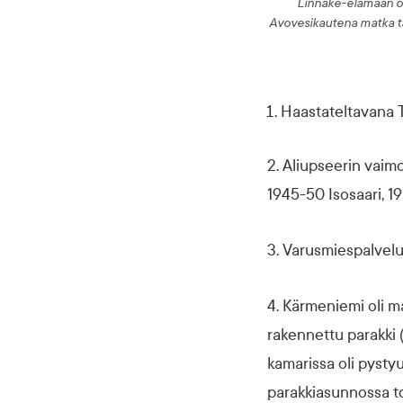
Linnake-elämään om
Avovesikautena matka tai
Haastateltavana To
2. Aliupseerin vaim
1945-50 Isosaari, 
3. Varusmiespalvelu
4. Kärmeniemi oli m
rakennettu parakki (
kamarissa oli pysty
parakkiasunnossa t