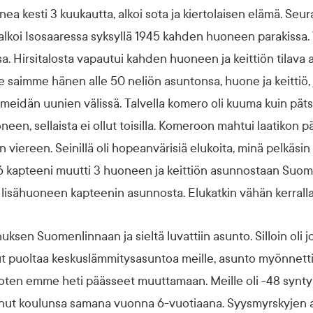
a kesti 3 kuukautta, alkoi sota ja kiertolaisen elämä. Seur
koi Isosaaressa syksyllä 1945 kahden huoneen parakissa. Tu
a. Hirsitalosta vapautui kahden huoneen ja keittiön tilava 
 saimme hänen alle 50 neliön asuntonsa, huone ja keittiö, j
meidän uunien välissä. Talvella komero oli kuuma kuin pätsi
en, sellaista ei ollut toisilla. Komeroon mahtui laatikon p
 viereen. Seinillä oli hopeanvärisiä elukoita, minä pelkäsin n
6 kapteeni muutti 3 huoneen ja keittiön asunnostaan Suom
te lisähuoneen kapteenin asunnosta. Elukatkin vähän kerralla
ksen Suomenlinnaan ja sieltä luvattiin asunto. Silloin oli j
nut puoltaa keskuslämmitysasuntoa meille, asunto myönnetti
 joten emme heti päässeet muuttamaan. Meille oli -48 syntyn
tanut koulunsa samana vuonna 6-vuotiaana. Syysmyrskyjen a