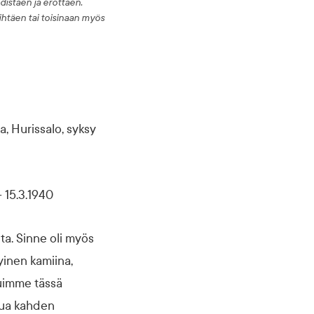
istäen ja erottaen.
ihtäen tai toisinaan myös
, Hurissalo, syksy
 15.3.1940
ta. Sinne oli myös
vyinen kamiina,
suimme tässä
tua kahden