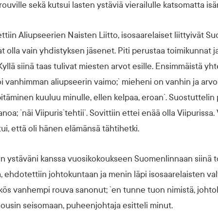
ouville sekä kutsui lasten ystäviä vierailulle katsomatta is
iin Aliupseerien Naisten Liitto, isosaarelaiset liittyivät S
t olla vain yhdistyksen jäsenet. Piti perustaa toimikunnat ja
yllä siinä taas tulivat miesten arvot esille. Ensimmäistä yhte
oi vanhimman aliupseerin vaimo;` mieheni on vanhin ja arvok
äminen kuuluu minulle, ellen kelpaa, eroan`. Suostuttelin
noa; `näi Viipuris`tehtii`. Sovittiin ettei enää olla Viipurissa.
i, että oli hänen elämänsä tähtihetki.
en ystäväni kanssa vuosikokoukseen Suomenlinnaan siinä to
 ehdotettiin johtokuntaan ja menin läpi isosaarelaisten valt
eikös vanhempi rouva sanonut; `en tunne tuon nimistä, joht
Nousin seisomaan, puheenjohtaja esitteli minut.