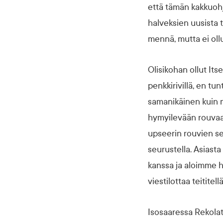
että tämän kakkuohj
halveksien uusista t
mennä, mutta ei oll
Olisikohan ollut It
penkkirivillä, en t
samanikäinen kuin m
hymyilevään rouvaan.
upseerin rouvien seu
seurustella. Asiast
kanssa ja aloimme ha
viestilottaa teititell
Isosaaressa Rekolat