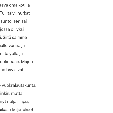
aava oma koti ja
li talvi, nurkat
asunto, sen sai
ossa oli yksi
. Siitä saimme
äälle vanna ja
iitä yöllä ja
enlinnaan. Majuri
an hävisivät.
o vuokralautakunta.
inkin, mutta
yt neljäs lapsi,
ikaan kuljetukset