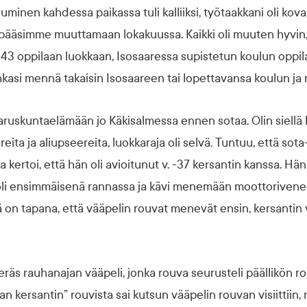
uminen kahdessa paikassa tuli kalliiksi, työtaakkani oli kova
ja pääsimme muuttamaan lokakuussa. Kaikki oli muuten hyvin
 43 oppilaan luokkaan, Isosaaressa supistetun koulun oppila
hkasi mennä takaisin Isosaareen tai lopettavansa koulun ja r
varuskuntaelämään jo Käkisalmessa ennen sotaa. Olin siellä l
eita ja aliupseereita, luokkaraja oli selvä. Tuntuu, että sota-
 kertoi, että hän oli avioitunut v. -37 kersantin kanssa. Hä
 oli ensimmäisenä rannassa ja kävi menemään moottorivene
lä on tapana, että vääpelin rouvat menevät ensin, kersantin v
räs rauhanajan vääpeli, jonka rouva seurusteli päällikön r
n kersantin” rouvista sai kutsun vääpelin rouvan visiittiin,