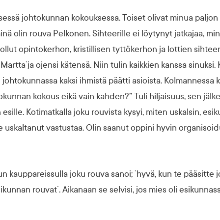
sessä johtokunnan kokouksessa. Toiset olivat minua paljon
nä olin rouva Pelkonen. Sihteerille ei löytynyt jatkajaa, mi
llut opintokerhon, kristillisen tyttökerhon ja lottien sihtee
 Martta`ja ojensi kätensä. Niin tulin kaikkien kanssa sinuks
n johtokunnassa kaksi ihmistä päätti asioista. Kolmannessa
tokunnan kokous eikä vain kahden?” Tuli hiljaisuus, sen jäl
 esille. Kotimatkalla joku rouvista kysyi, miten uskalsin, es
e uskaltanut vastustaa. Olin saanut oppini hyvin organisoid
un kauppareissulla joku rouva sanoi; `hyvä, kun te pääsitte 
sikunnan rouvat`. Aikanaan se selvisi, jos mies oli esikunnass