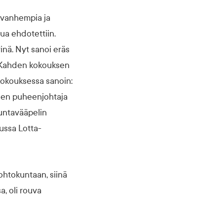
 vanhempia ja
nua ehdotettiin.
rinä. Nyt sanoi eräs
i. Kahden kokouksen
 kokouksessa sanoin:
keen puheenjohtaja
ikuntavääpelin
ussa Lotta-
johtokuntaan, siinä
a, oli rouva