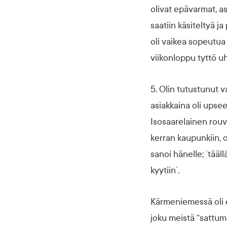
olivat epävarmat, as
saatiin käsiteltyä 
oli vaikea sopeutua
viikonloppu tyttö u
5. Olin tutustunut 
asiakkaina oli upseer
Isosaarelainen rouva
kerran kaupunkiin,
sanoi hänelle; `tääl
kyytiin`.
Kärmeniemessä oli e
joku meistä “sattuma