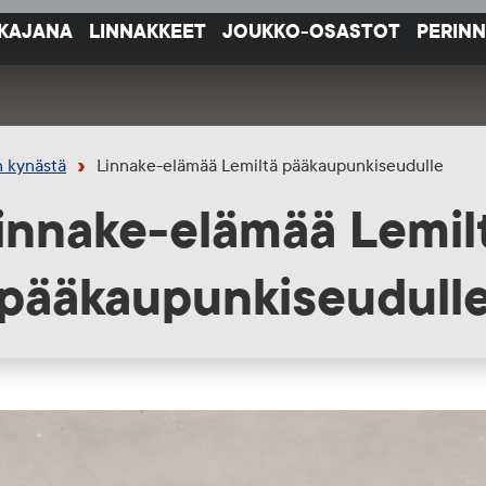
IKAJANA
LINNAKKEET
JOUKKO-OSASTOT
PERIN
in kynästä
Linnake-elämää Lemiltä pääkaupunkiseudulle
innake-elämää Lemil
pääkaupunkiseudull