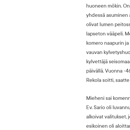
huoneen mökin. Onne
yhdessä asuminen al
olivat lumen peitoss
lapseton vääpeli. Me
komero naapurin ja 
vauvan kylvetyshuone
kylvettäjä seisomaan
päivällä. Vuonna -4
Rekola soitti, saat
Mieheni sai komennu
Ev. Sario oli luvan
alkoivat valitukset,
esikoinen oli aloit