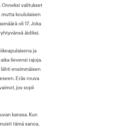
. Onneksi valitukset
, mutta koululaisen
smäärä oli 17. Joka
yhtyvänsä äidiksi.
iikeapulaisena ja
aika lievensi rajoja.
n lähti ensimmäisen
eseen. Eräs rouva
aimot, jos sopii
ouvan kanssa. Kun
 muisti tämä sanoa,