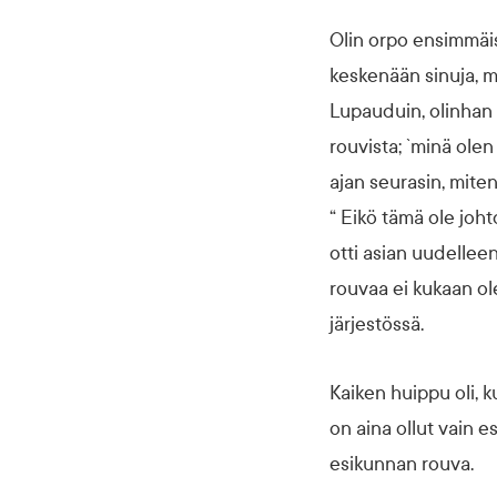
Olin orpo ensimmäi
keskenään sinuja, mi
Lupauduin, olinhan o
rouvista; `minä olen
ajan seurasin, mite
“ Eikö tämä ole joh
otti asian uudelleen
rouvaa ei kukaan ol
järjestössä.
Kaiken huippu oli, k
on aina ollut vain e
esikunnan rouva.