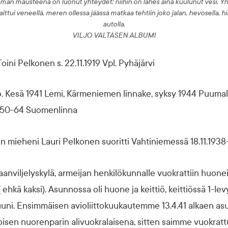
an mausteena on luonut yhteydet: niihin on lähes aina kuulunut vesi. Yhd
ttui veneellä, meren ollessa jäässä matkaa tehtiin joko jalan, hevosella, hi
autolla.
VILJO VALTASEN ALBUMI
ini Pelkonen s. 22.11.1919 Vpl. Pyhäjärvi
o. Kesä 1941 Lemi, Kärmeniemen linnake, syksy 1944 Puumala
1950-64 Suomenlinna
n mieheni Lauri Pelkonen suoritti Vahtiniemessä 18.11.1938-
aanviljelyskylä, armeijan henkilökunnalle vuokrattiin huonei
 ehkä kaksi). Asunnossa oli huone ja keittiö, keittiössä 1-le
uuni. Ensimmäisen avioliittokuukautemme 13.4.41 alkaen a
oisen nuorenparin alivuokralaisena, sitten saimme vuokrat