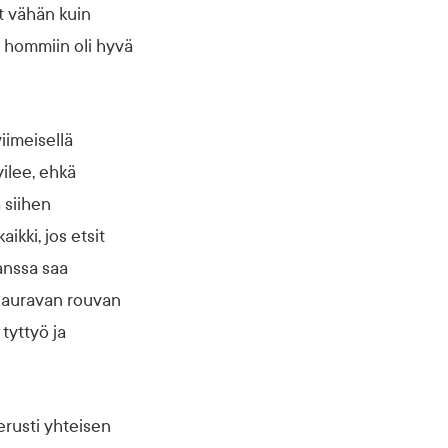
t vähän kuin
n hommiin oli hyvä
iimeisellä
ilee, ehkä
 siihen
ikki, jos etsit
kanssa saa
 nauravan rouvan
 tyttyö ja
erusti yhteisen