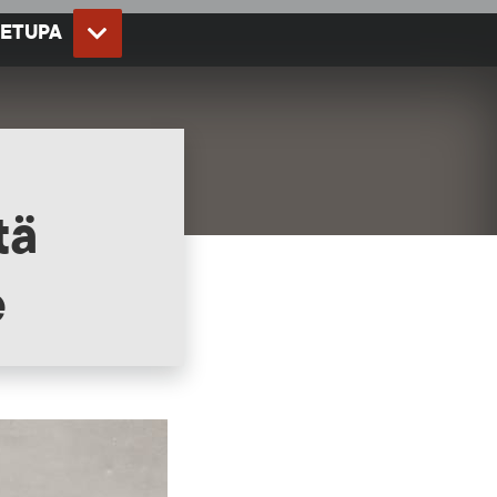
NETUPA
AVAA
tä
e