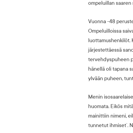
ompeluillan saaren r
Vuonna -48 perustett
Ompeluilloissa saiva
luottamushenkilöt. K
järjestettäessä san
tervehdyspuheen pit
hänellä oli tapana sa
ylvään puheen, tuntu
Menin isosaarelais
huomata. Eikös mitä,
mainittiin nimeni, 
tunnetut ihmiset`. 