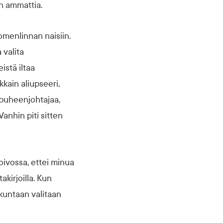
än ammattia.
uomenlinnan naisiin.
 valita
istä iltaa
kain aliupseeri,
 puheenjohtajaa,
 Vanhin piti sitten
ivossa, ettei minua
akirjoilla. Kun
okuntaan valitaan